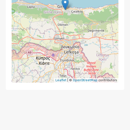
Leaflet
| ©
OpenStreetMap
contributors