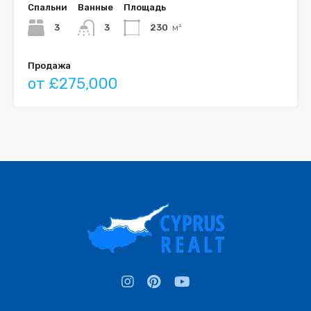
Спальни
Ванные
Площадь
3
3
230
м²
Продажа
от £275,000