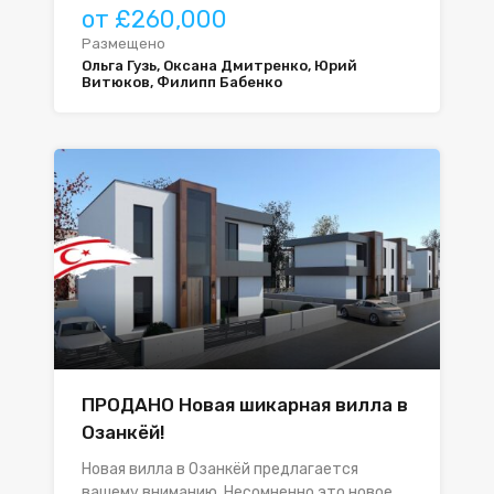
от £260,000
Размещено
Ольга Гузь, Оксана Дмитренко, Юрий
Витюков, Филипп Бабенко
ПРОДАНО Новая шикарная вилла в
Озанкёй!
Новая вилла в Озанкёй предлагается
вашему вниманию. Несомненно это новое