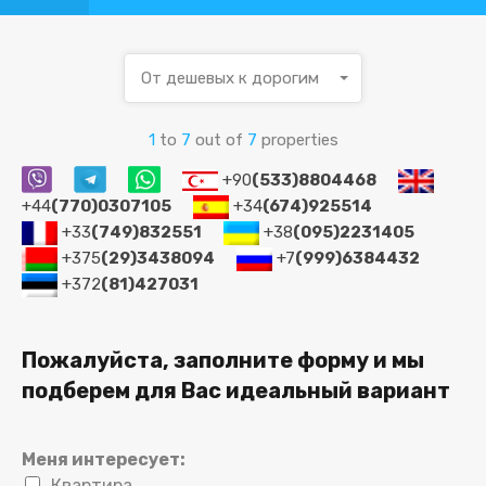
От дешевых к дорогим
1
to
7
out of
7
properties
+90
(533)8804468
+44
(770)0307105
+34
(674)925514
+33
(749)832551
+38
(095)2231405
+375
(29)3438094
+7
(999)6384432
+372
(81)427031
Пожалуйста, заполните форму и мы
подберем для Вас идеальный вариант
Меня интересует:
Квартира