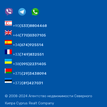
+90
(533)8804468
+44
(770)0307105
+34
(674)925514
+33
(749)832551
+38
(095)2231405
+375
(29)3438094
+372
(81)427031
© 2008-2024 Агентство недвижимости Северного
Кипра Cyprus Realt Company