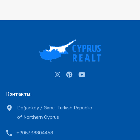
Контакты:
Doğanköy / Girne, Turkish Republic
of Northern Cyprus
+905338804468