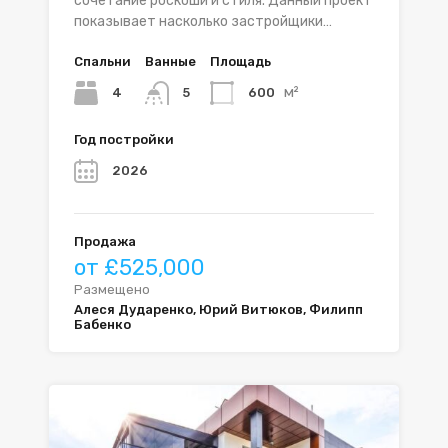
сочетание роскоши и стиля. Данный проект
показывает насколько застройщики…
Спальни
Ванные
Площадь
м²
4
600
5
Год постройки
2026
Продажа
от £525,000
Размещено
Алеся Дударенко, Юрий Витюков, Филипп
Бабенко