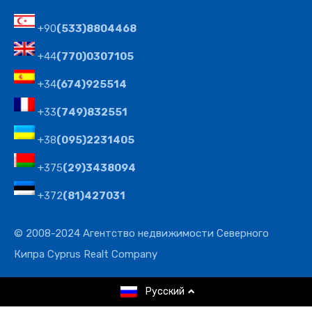
+90
(533)8804468
+44
(770)0307105
+34
(674)925514
+33
(749)832551
+38
(095)2231405
+375
(29)3438094
+372
(81)427031
© 2008-2024 Агентство недвижимости Северного
Кипра Cyprus Realt Company
Русский