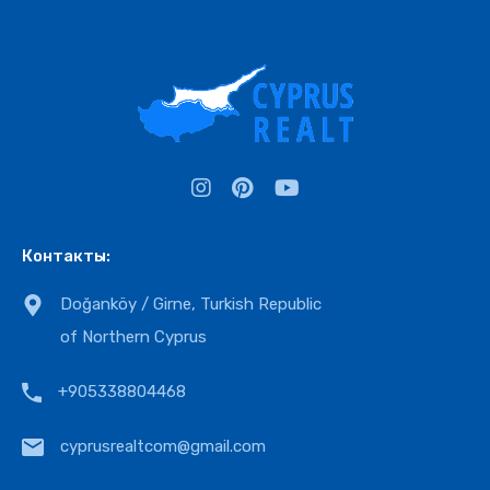
Контакты:
Doğanköy / Girne, Turkish Republic
of Northern Cyprus
+905338804468
cyprusrealtcom@gmail.com