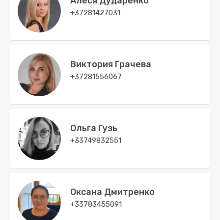
Алеся Дударенко
+37281427031
Виктория Грачева
+37281556067
Ольга Гузь
+33749832551
Оксана Дмитренко
+33783455091