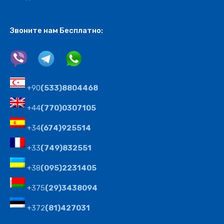
Звоните нам Бесплатно:
+90
(533)8804468
+44
(770)0307105
+34
(674)925514
+33
(749)832551
+38
(095)2231405
+375
(29)3438094
+372
(81)427031