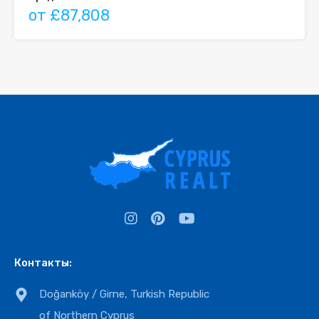
от £87,808
Контакты:
Doğanköy / Girne, Turkish Republic
of Northern Cyprus