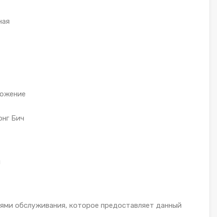
ная
ложение
онг Бич
ы
гиями обслуживания, которое предоставляет данный