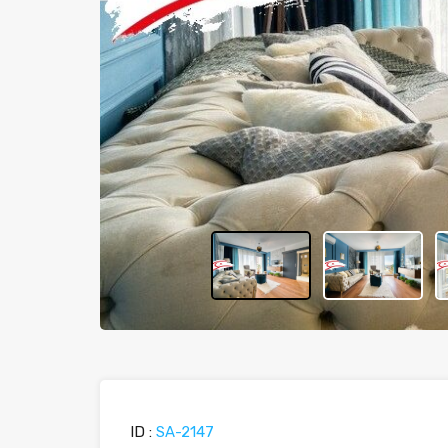
ID :
SA-2147