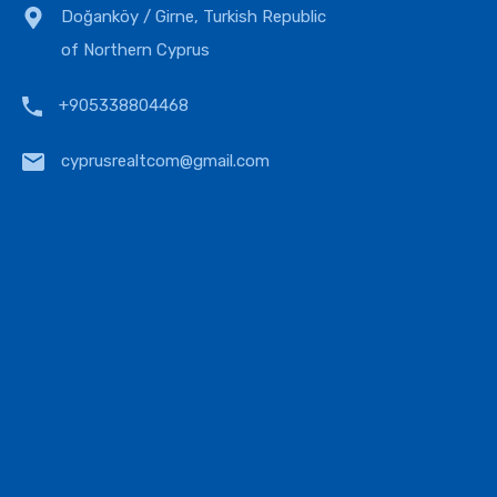
Doğanköy / Girne, Turkish Republic
of Northern Cyprus
+905338804468
cyprusrealtcom@gmail.com