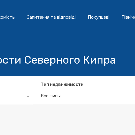
омість
Запитання та відповіді
Покупцеві
Північ
сти Северного Кипра
Тип недвижимости
Все типы