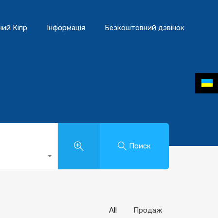
ний Кіпр
Інформація
Безкоштовний дзвінок
Поиск
All
Продаж