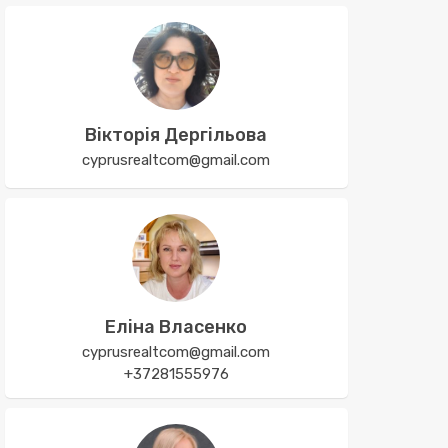
Вікторія Дергільова
cyprusrealtcom@gmail.com
Еліна Власенко
cyprusrealtcom@gmail.com
+37281555976