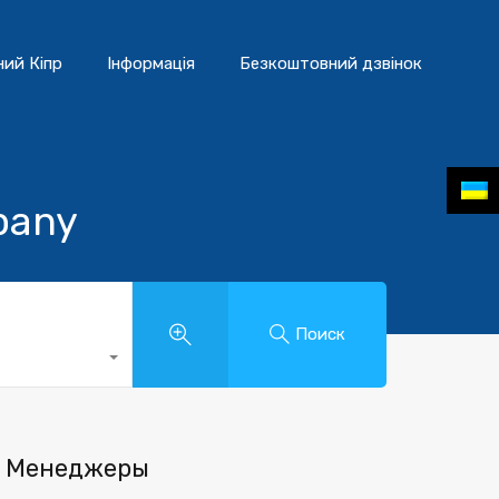
ний Кіпр
Інформація
Безкоштовний дзвінок
pany
Поиск
Менеджеры