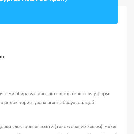
om
.
айті, ми збираємо дані, що відображаються у формі
 та рядок користувача агента браузера, щоб
адреси електронної пошти (також званий хешем), може