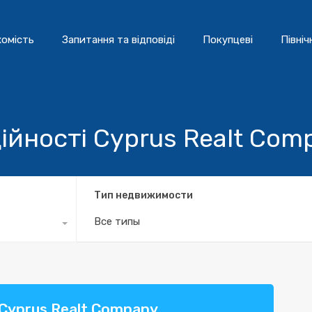
омість
Запитання та відповіді
Покупцеві
Північ
ійності Cyprus Realt Com
Тип недвижимости
Все типы
 Cyprus Realt Company