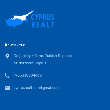
Контакты:
Doğanköy / Girne, Turkish Republic
of Northern Cyprus
+905338804468
cyprusrealtcom@gmail.com