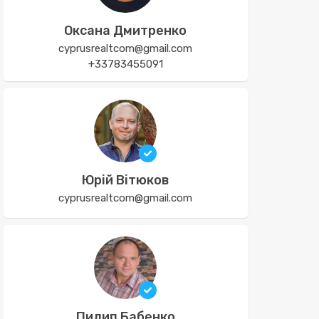
Оксана Дмитренко
cyprusrealtcom@gmail.com
+33783455091
Юрій Вітюков
cyprusrealtcom@gmail.com
Пилип Бабенко