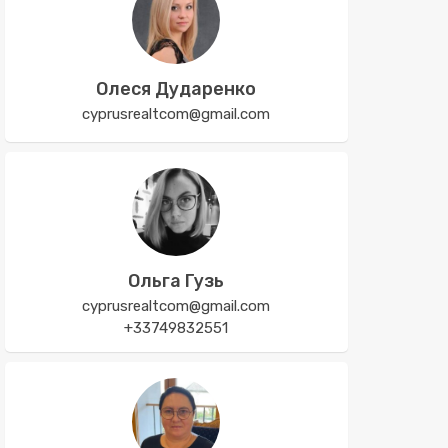
Олеся Дударенко
cyprusrealtcom@gmail.com
Ольга Гузь
cyprusrealtcom@gmail.com
+33749832551