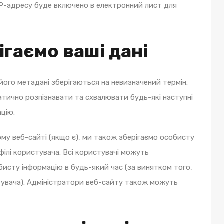
IP-адресу буде включено в електронний лист для
ігаємо ваші дані
ого метадані зберігаються на невизначений термін.
тично розпізнавати та схвалювати будь-які наступні
ацію.
ому веб-сайті (якщо є), ми також зберігаємо особисту
філі користувача. Всі користувачі можуть
исту інформацію в будь-який час (за винятком того,
тувача). Адміністратори веб-сайту також можуть