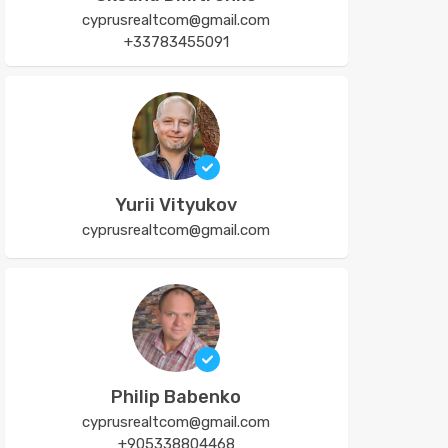
cyprusrealtcom@gmail.com
+33783455091
Yurii Vityukov
cyprusrealtcom@gmail.com
Philip Babenko
cyprusrealtcom@gmail.com
+905338804468