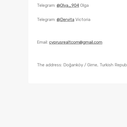
Telegram:
@Olya_904
Olga
Telegram:
@Dervita
Victoria
Email:
cyprusrealtcom@gmail.com
The address: Doğanköy / Girne, Turkish Repub