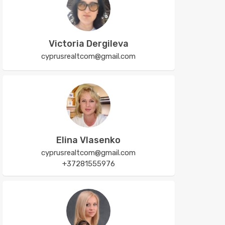
Victoria Dergileva
cyprusrealtcom@gmail.com
Elina Vlasenko
cyprusrealtcom@gmail.com
+37281555976