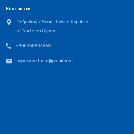
Контакты:
Doğanköy / Girne, Turkish Republic
of Northern Cyprus
+905338804468
cyprusrealtcom@gmail.com