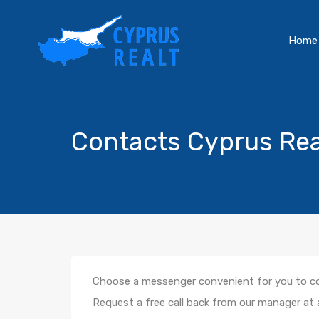
Home
Contacts Cyprus Re
Choose a messenger convenient for you to co
Request a free call back from our manager at 