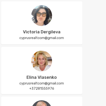
Victoria Dergileva
cyprusrealtcom@gmail.com
Elina Vlasenko
cyprusrealtcom@gmail.com
+37281555976