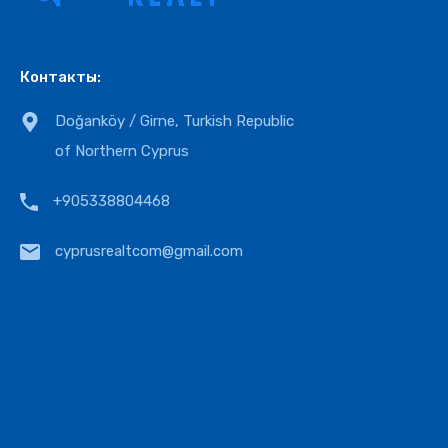
Контакты:
Doğanköy / Girne, Turkish Republic
of Northern Cyprus
+905338804468
cyprusrealtcom@gmail.com