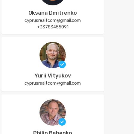
Oksana Dmitrenko
cyprusrealtcom@gmail.com
+33783455091
Yurii Vityukov
cyprusrealtcom@gmail.com
Philip Babenko