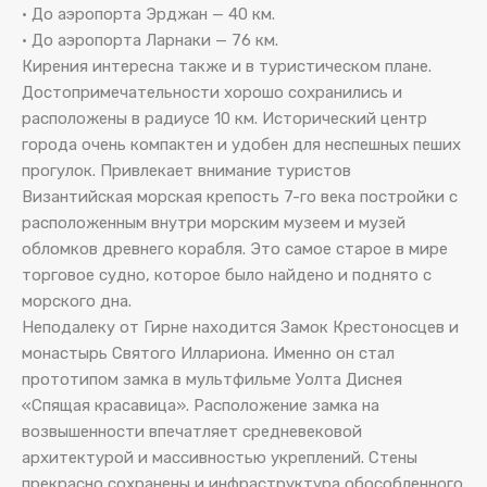
• До аэропорта Эрджан — 40 км.
• До аэропорта Ларнаки — 76 км.
Кирения интересна также и в туристическом плане.
Достопримечательности хорошо сохранились и
расположены в радиусе 10 км. Исторический центр
города очень компактен и удобен для неспешных пеших
прогулок. Привлекает внимание туристов
Византийская морская крепость 7-го века постройки с
расположенным внутри морским музеем и музей
обломков древнего корабля. Это самое старое в мире
торговое судно, которое было найдено и поднято с
морского дна.
Неподалеку от Гирне находится Замок Крестоносцев и
монастырь Святого Иллариона. Именно он стал
прототипом замка в мультфильме Уолта Диснея
«Спящая красавица». Расположение замка на
возвышенности впечатляет средневековой
архитектурой и массивностью укреплений. Стены
прекрасно сохранены и инфраструктура обособленного