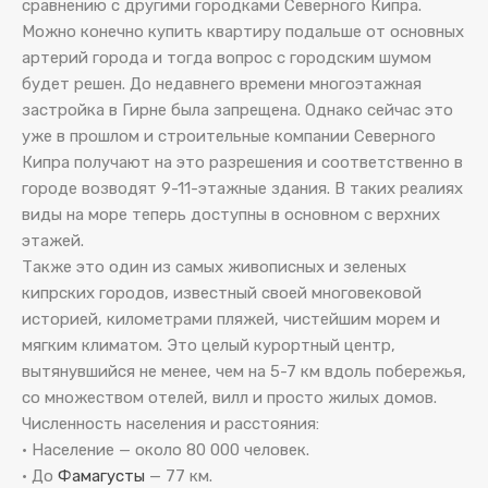
сравнению с другими городками Северного Кипра.
Можно конечно купить квартиру подальше от основных
артерий города и тогда вопрос с городским шумом
будет решен. До недавнего времени многоэтажная
застройка в Гирне была запрещена. Однако сейчас это
уже в прошлом и строительные компании Северного
Кипра получают на это разрешения и соответственно в
городе возводят 9-11-этажные здания. В таких реалиях
виды на море теперь доступны в основном с верхних
этажей.
Также это один из самых живописных и зеленых
кипрских городов, известный своей многовековой
историей, километрами пляжей, чистейшим морем и
мягким климатом. Это целый курортный центр,
вытянувшийся не менее, чем на 5-7 км вдоль побережья,
со множеством отелей, вилл и просто жилых домов.
Численность населения и расстояния:
• Население — около 80 000 человек.
• До
Фамагусты
— 77 км.