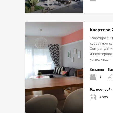
Квартира 
Квартира 2+1
курортном ко
Company. Ун
инвестироват
успешных…
Спальни
Ва
2
Год построй
2025