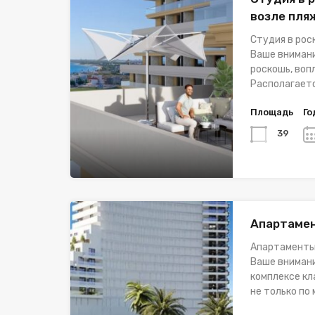
возле пля
Студия в рос
Ваше внимани
роскошь, воп
Располагаетс
Площадь
Го
39
Апартамен
Апартаменты
Ваше внимани
комплексе кл
не только по