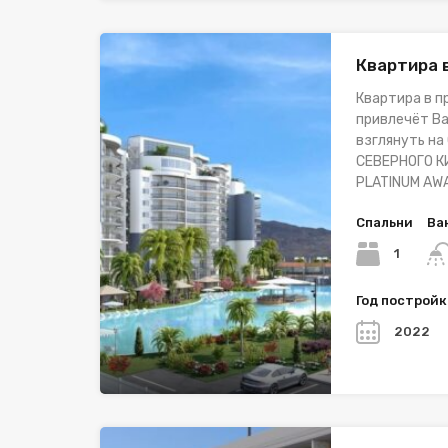
Квартира 
Квартира в 
привлечёт Ва
взглянуть н
СЕВЕРНОГО КИ
PLATINUM AW
Спальни
Ва
1
Год построй
2022