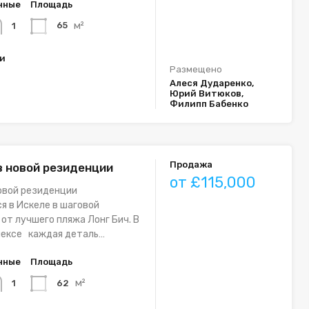
нные
Площадь
м²
65
1
ки
Размещено
Алеся Дударенко,
Юрий Витюков,
Филипп Бабенко
Продажа
в новой резиденции
от £115,000
овой резиденции
я в Искеле в шаговой
от лучшего пляжа Лонг Бич. В
лексе каждая деталь…
нные
Площадь
м²
62
1