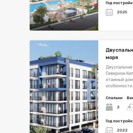
Год построй
2025
Двуспальн
моря
Двуспальная 
Северном Кип
этажный дом, 
особенности
Спальни
Ва
2
Год построй
2022