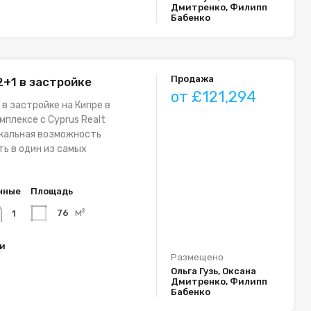
Дмитренко, Филипп
Бабенко
Продажа
2+1 в застройке
от £121,294
 в застройке на Кипре в
мплексе с Cyprus Realt
икальная возможность
ь в один из самых
нные
Площадь
м²
76
1
ки
Размещено
Ольга Гузь, Оксана
Дмитренко, Филипп
Бабенко