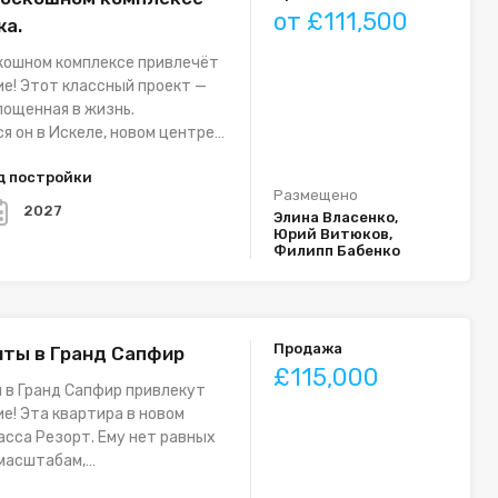
от £111,500
жа.
кошном комплексе привлечёт
е! Этот классный проект —
лощенная в жизнь.
я он в Искеле, новом центре…
д постройки
Размещено
2027
Элина Власенко,
Юрий Витюков,
Филипп Бабенко
Продажа
ты в Гранд Сапфир
£115,000
 в Гранд Сапфир привлекут
е! Эта квартира в новом
асса Резорт. Ему нет равных
 масштабам,…