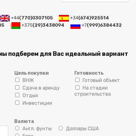
+44
(770)0307105
+34
(674)925514
05
+375
(29)3438094
+7
(999)6384432
мы подберем для Вас идеальный вариант
Цель покупки
Готовность
ВНЖ
Готовый объект
Сдача в аренду
На стадии
строительства
Отдых
Инвестиции
Валюта
Англ. фунты
Доллары США