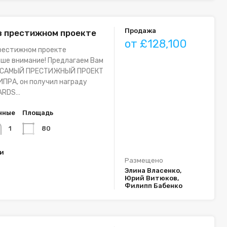
Продажа
в престижном проекте
от £128,100
престижном проекте
ше внимание! Предлагаем Вам
а САМЫЙ ПРЕСТИЖНЫЙ ПРОЕКТ
ПРА, он получил награду
ARDS…
нные
Площадь
80
1
ки
Размещено
Элина Власенко,
Юрий Витюков,
Филипп Бабенко