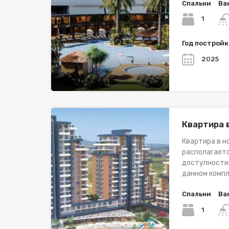
Спальни
Ва
1
Год построй
2025
Квартира 
Квартира в н
располагаетс
доступности 
данном комп
Спальни
Ва
1