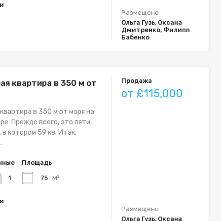
ки
Размещено
Ольга Гузь, Оксана
Дмитренко, Филипп
Бабенко
Продажа
ая квартира в 350 м от
от £115,000
квартира в 350 м от моря на
ре. Прежде всего, это пяти-
в котором 59 кв. Итак,
…
нные
Площадь
м²
75
1
ки
Размещено
Ольга Гузь, Оксана