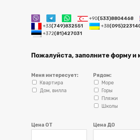
+90
(533)8804468
+33
(749)832551
+38
(095)22314
+372
(81)427031
Пожалуйста, заполните форму и 
Меня интересует:
Рядом:
Квартира
Море
Дом, вилла
Горы
Пляжи
Школы
Цена ОТ
Цена ДО