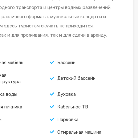
одного транспорта и центры водных развлечений.
 различного формата, музыкальные концерты и
м здесь туристам скучать не приходится.
ак и для проживания, так и для сдачи в аренду.
ная мебель
Бассейн
кая
Детский бассейн
труктура
ка воды
Духовка
ля пикника
Кабельное ТВ
н
Парковка
Стиральная машина