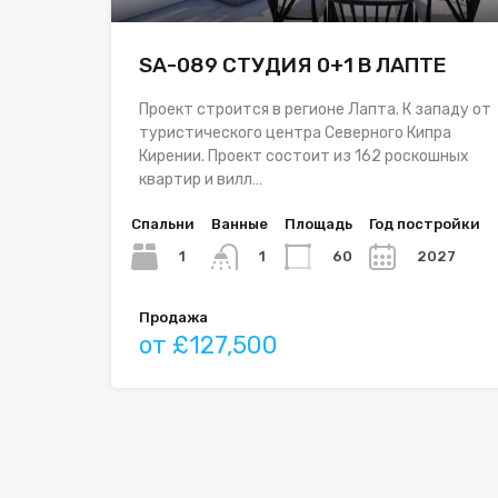
SA-089 СТУДИЯ 0+1 В ЛАПТЕ
Проект строится в регионе Лапта. К западу от
туристического центра Северного Кипра
Кирении. Проект состоит из 162 роскошных
квартир и вилл…
Спальни
Ванные
Площадь
Год постройки
1
60
2027
1
Продажа
от £127,500