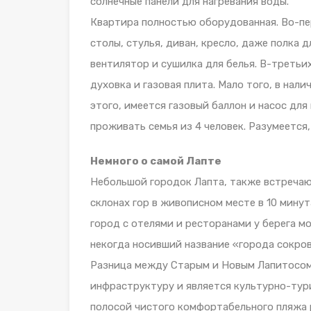
солнечные панели для нагревания воды.
Квартира полностью оборудованная. Во-пер
столы, стулья, диван, кресло, даже полка 
вентилятор и сушилка для белья. В-третьих
духовка и газовая плита. Мало того, в нал
этого, имеется газовый баллон и насос для
проживать семья из 4 человек. Разумеется,
Немного о самой Лапте
Небольшой городок Лапта, также встречаю
склонах гор в живописном месте в 10 минут
город с отелями и ресторанами у берега мо
некогда носивший название «города сокро
Разница между Старым и Новым Лапитосом
инфраструктуру и является культурно-тури
полосой чистого комфортабельного пляжа р