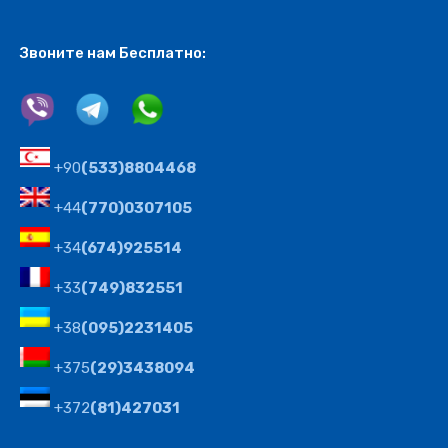
Звоните нам Бесплатно:
+90
(533)8804468
+44
(770)0307105
+34
(674)925514
+33
(749)832551
+38
(095)2231405
+375
(29)3438094
+372
(81)427031