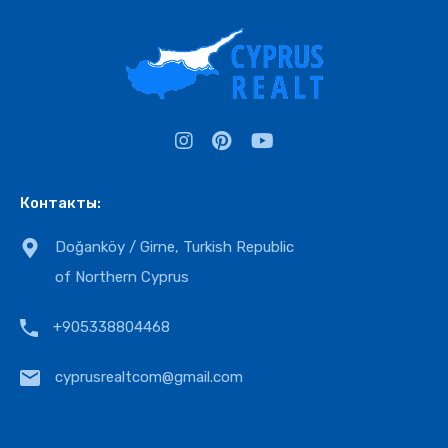
Контакты:
Doğanköy / Girne, Turkish Republic
of Northern Cyprus
+905338804468
cyprusrealtcom@gmail.com