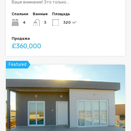
Ваше внимание! Это только…
Спальни
Ванные
Площадь
4
3
320
м²
Продажа
£360,000
Featured