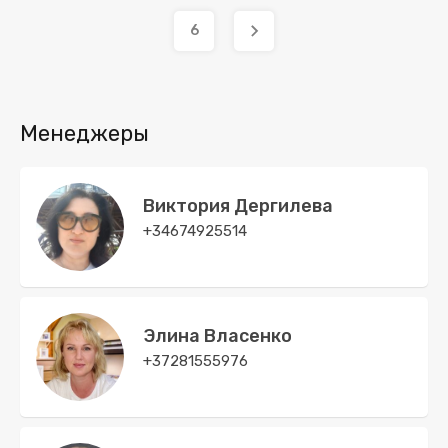
6
Менеджеры
Виктория Дергилева
+34674925514
Элина Власенко
+37281555976