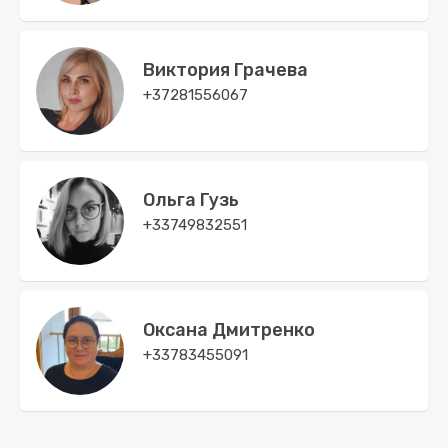
Виктория Грачева
+37281556067
Ольга Гузь
+33749832551
Оксана Дмитренко
+33783455091