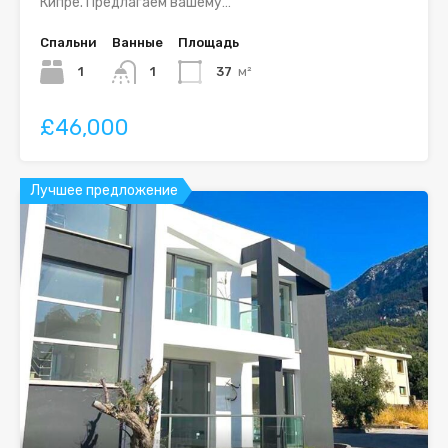
Кипре. Предлагаем вашему…
Спальни
Ванные
Площадь
1
1
37
м²
£46,000
Лучшее предложение