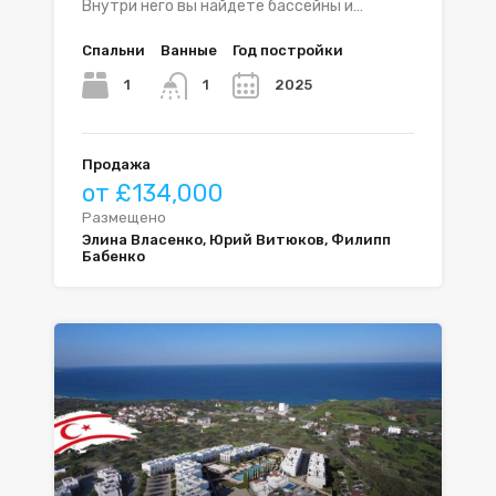
Внутри него вы найдете бассейны и…
Спальни
Ванные
Год постройки
1
2025
1
Продажа
от £134,000
Размещено
Элина Власенко, Юрий Витюков, Филипп
Бабенко