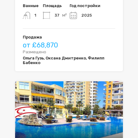
Ванные
Площадь
Год постройки
м²
37
2025
1
Продажа
от £68,870
Размещено
Ольга Гузь, Оксана Дмитренко, Филипп
Бабенко