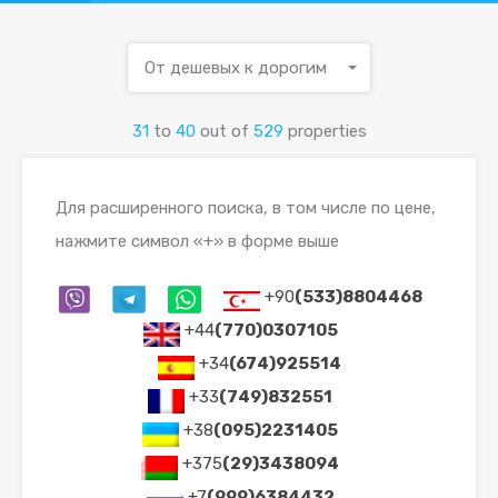
От дешевых к дорогим
31
to
40
out of
529
properties
Для расширенного поиска, в том числе по цене,
нажмите символ «+» в форме выше
+90
(533)8804468
+44
(770)0307105
+34
(674)925514
+33
(749)832551
+38
(095)2231405
+375
(29)3438094
+7
(999)6384432