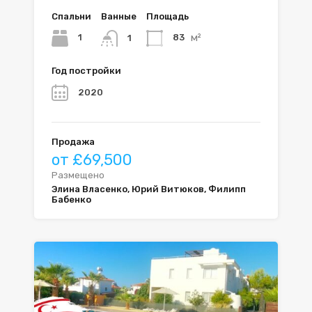
Спальни
Ванные
Площадь
м²
1
83
1
Год постройки
2020
Продажа
от £69,500
Размещено
Элина Власенко, Юрий Витюков, Филипп
Бабенко