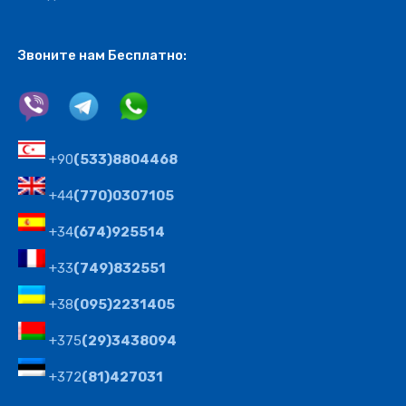
Звоните нам Бесплатно:
+90
(533)8804468
+44
(770)0307105
+34
(674)925514
+33
(749)832551
+38
(095)2231405
+375
(29)3438094
+372
(81)427031