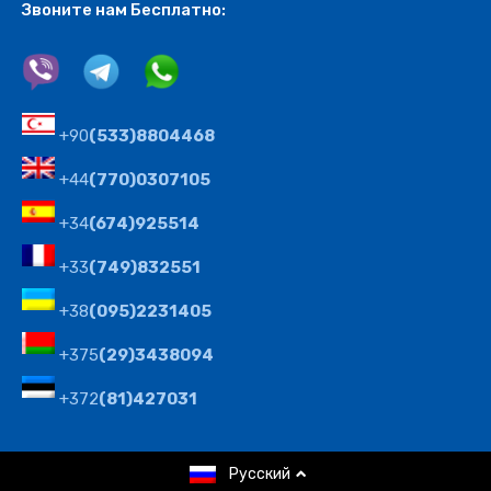
Звоните нам Бесплатно:
+90
(533)8804468
+44
(770)0307105
+34
(674)925514
+33
(749)832551
+38
(095)2231405
+375
(29)3438094
+372
(81)427031
© 2008-2024 Агентство недвижимости Северного
Русский