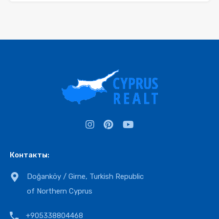
Контакты:
Doğanköy / Girne, Turkish Republic
of Northern Cyprus
+905338804468