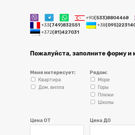
+90
(533)8804468
+33
(749)832551
+38
(095)22314
+372
(81)427031
Пожалуйста, заполните форму и 
Меня интересует:
Рядом:
Квартира
Море
Дом, вилла
Горы
Пляжи
Школы
Цена ОТ
Цена ДО