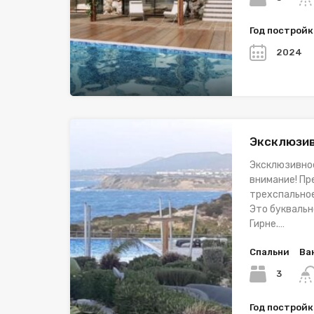
Год построй
2024
Эксклюзив
Эксклюзивное
внимание! П
трехспальное
Это буквальн
Гирне.…
Спальни
Ва
3
Год построй