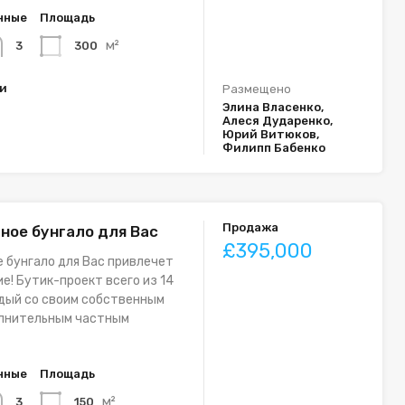
нные
Площадь
м²
300
3
ки
Размещено
Элина Власенко,
Алеся Дударенко,
Юрий Витюков,
Филипп Бабенко
Продажа
ное бунгало для Вас
£395,000
 бунгало для Вас привлечет
е! Бутик-проект всего из 14
дый со своим собственным
олнительным частным
нные
Площадь
м²
150
3