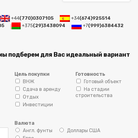
+44
(770)0307105
+34
(674)925514
05
+375
(29)3438094
+7
(999)6384432
мы подберем для Вас идеальный вариант
Цель покупки
Готовность
ВНЖ
Готовый объект
Сдача в аренду
На стадии
строительства
Отдых
Инвестиции
Валюта
Англ. фунты
Доллары США