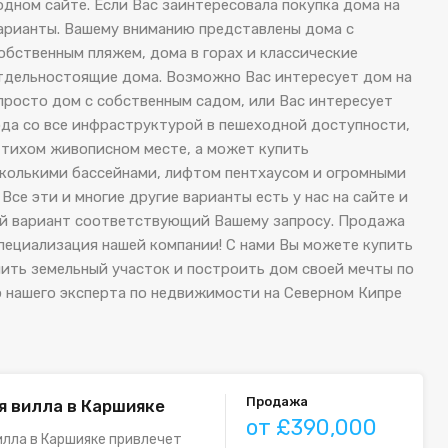
одном сайте. Если Вас заинтересовала покупка дома на
варианты. Вашему вниманию представлены дома с
обственным пляжем, дома в горах и классические
тдельностоящие дома. Возможно Вас интересует дом на
росто дом с собственным садом, или Вас интересует
рода со все инфраструктурой в пешеходной доступности,
в тихом живописном месте, а может купить
есколькими бассейнами, лифтом пентхаусом и огромными
се эти и многие другие варианты есть у нас на сайте и
й вариант соответствующий Вашему запросу. Продажа
специализация нашей компании! С нами Вы можете купить
пить земельный участок и построить дом своей мечты по
 нашего эксперта по недвижимости на Северном Кипре
Продажа
я вилла в Каршияке
от £390,000
илла в Каршияке привлечет