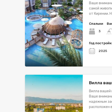
Ваше внимани
самой живопи
от Кирении. 
Спальни
Ва
3
Год построй
2025
Вилла ваш
Вилла вашей 
Ваше внимани
надежным зас
расположен в