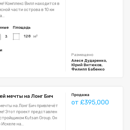
е! Комплекс Вилл находится в
сной части острова в 10 км
На…
нные
Площадь
м²
128
3
ки
Размещено
Алеся Дударенко,
Юрий Витюков,
Филипп Бабенко
Продажа
ей мечты на Лонг Бич
от £395,000
мечты на Лонг Бич привлечёт
е! Этот проект представлен
тройщиком Kutsan Group. Он
 Искеле на…