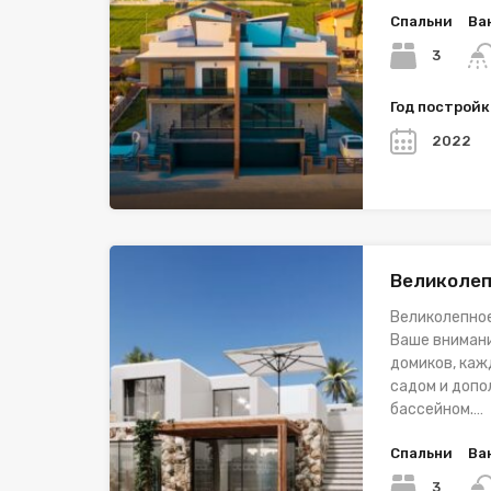
Спальни
Ва
3
Год построй
2022
Великолеп
Великолепное
Ваше внимани
домиков, каж
садом и доп
бассейном.…
Спальни
Ва
3