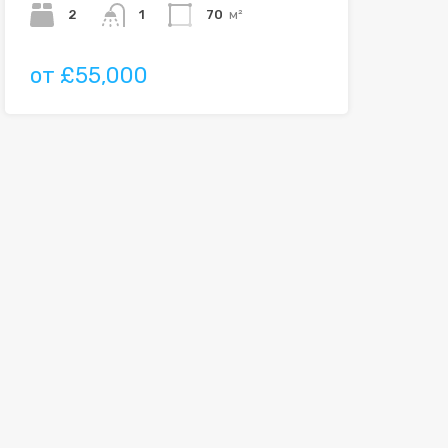
2
1
70
м²
от £55,000