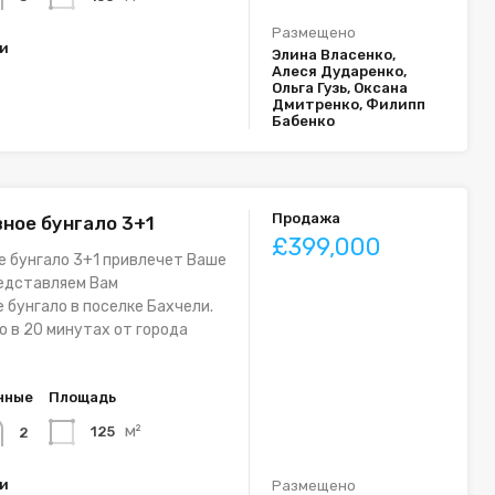
Размещено
ки
Элина Власенко,
Алеся Дударенко,
Ольга Гузь, Оксана
Дмитренко, Филипп
Бабенко
Продажа
ное бунгало 3+1
£399,000
 бунгало 3+1 привлечет Ваше
редставляем Вам
 бунгало в поселке Бахчели.
о в 20 минутах от города
нные
Площадь
м²
125
2
ки
Размещено