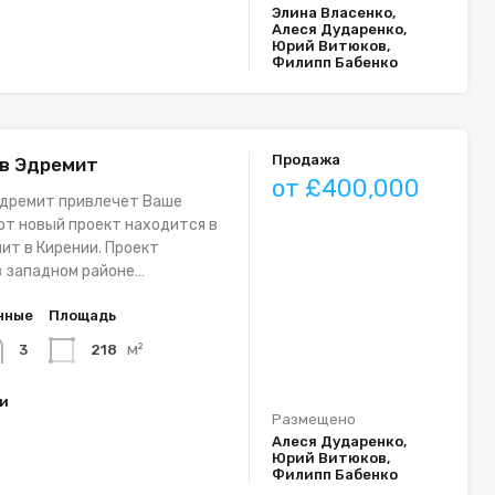
Элина Власенко,
Алеся Дударенко,
Юрий Витюков,
Филипп Бабенко
Продажа
 в Эдремит
от £400,000
Эдремит привлечет Ваше
от новый проект находится в
ит в Кирении. Проект
в западном районе…
нные
Площадь
м²
218
3
ки
Размещено
Алеся Дударенко,
Юрий Витюков,
Филипп Бабенко