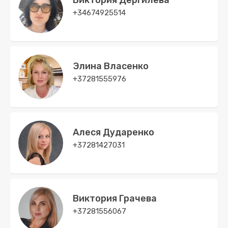
Виктория Дергилева
+34674925514
Элина Власенко
+37281555976
Алеся Дударенко
+37281427031
Виктория Грачева
+37281556067