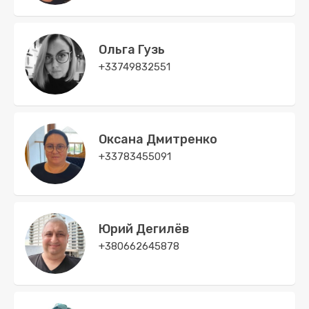
Ольга Гузь
+33749832551
Оксана Дмитренко
+33783455091
Юрий Дегилёв
+380662645878