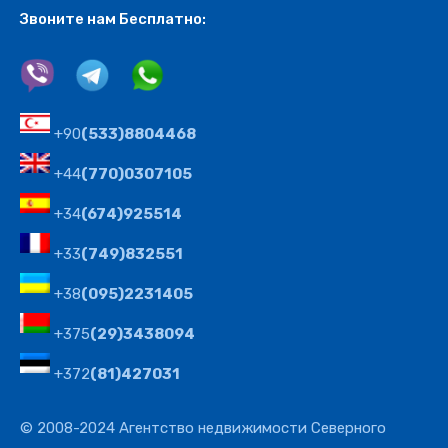
Звоните нам Бесплатно:
+90
(533)8804468
+44
(770)0307105
+34
(674)925514
+33
(749)832551
+38
(095)2231405
+375
(29)3438094
+372
(81)427031
© 2008-2024 Агентство недвижимости Северного