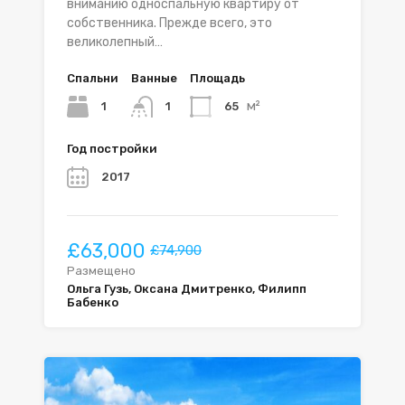
вниманию односпальную квартиру от
собственника. Прежде всего, это
великолепный…
Спальни
Ванные
Площадь
м²
1
65
1
Год постройки
2017
£63,000
£74,900
Размещено
Ольга Гузь, Оксана Дмитренко, Филипп
Бабенко