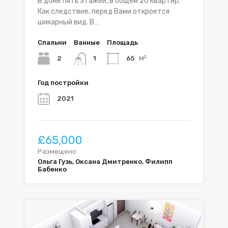
В доме пять этажей, в общем 20 квартир.
Как следствие, перед Вами откроется
шикарный вид. В…
Спальни
Ванные
Площадь
м²
2
65
1
Год постройки
2021
£65,000
Размещено
Ольга Гузь, Оксана Дмитренко, Филипп
Бабенко