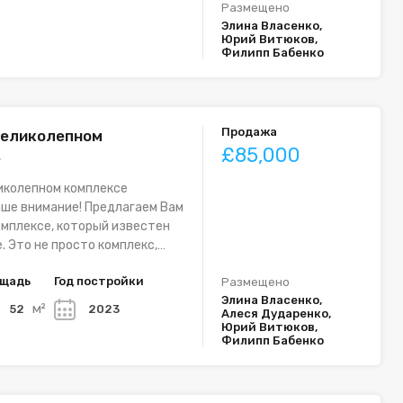
Размещено
Элина Власенко,
Юрий Витюков,
Филипп Бабенко
Продажа
великолепном
£85,000
е
иколепном комплексе
ше внимание! Предлагаем Вам
омплексе, который известен
е. Это не просто комплекс,…
щадь
Год постройки
Размещено
Элина Власенко,
м²
52
2023
Алеся Дударенко,
Юрий Витюков,
Филипп Бабенко