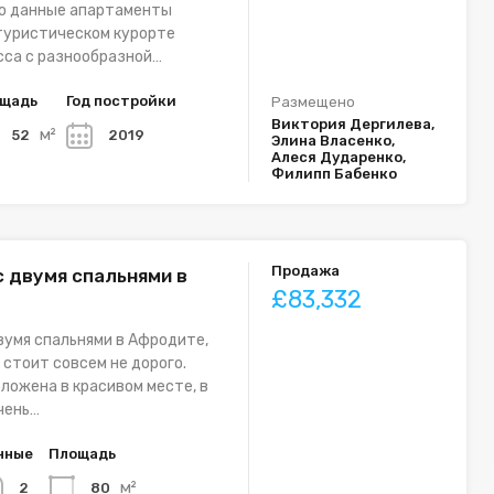
то данные апартаменты
туристическом курорте
сса с разнообразной…
щадь
Год постройки
Размещено
Виктория Дергилева,
м²
52
2019
Элина Власенко,
Алеся Дударенко,
Филипп Бабенко
Продажа
с двумя спальнями в
£83,332
вумя спальнями в Афродите,
 стоит совсем не дорого.
ложена в красивом месте, в
чень…
нные
Площадь
м²
80
2