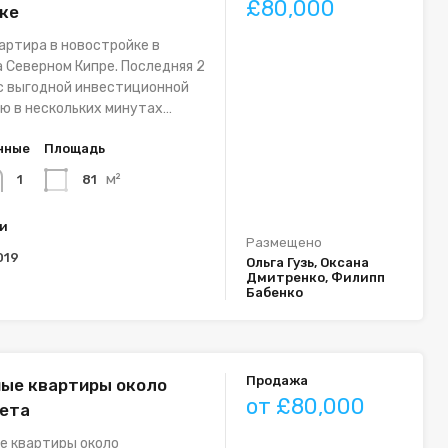
£80,000
ке
артира в новостройке в
 Северном Кипре. Последняя 2
 с выгодной инвестиционной
ю в нескольких минутах…
нные
Площадь
м²
81
1
ки
Размещено
019
Ольга Гузь, Оксана
Дмитренко, Филипп
Бабенко
Продажа
ые квартиры около
от £80,000
ета
е квартиры около