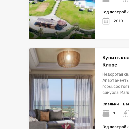
Год построй
2010
Купить кв
Кипре
Недорогая кв
Апартаменты,
горы, состоят
санузла. Мал
Спальни
Ва
1
Год построй