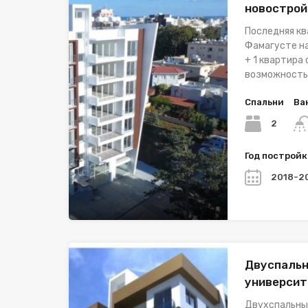
новострой
Последняя кв
Фамагустe на
+ 1 квартира
возможность
Спальни
Ва
2
Год построй
2018-2
Двуспальн
университ
Двухспальны