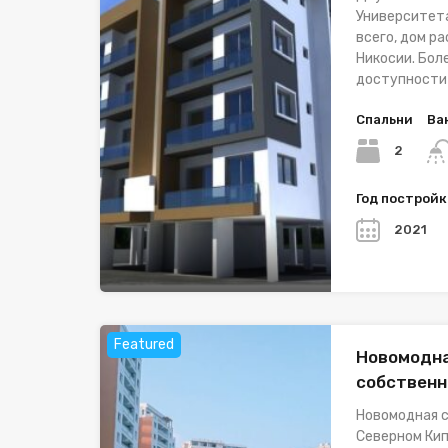
Университета
всего, дом р
Никосии. Боле
доступности
Спальни
Ва
2
Год построй
2021
Featured
Новомодна
собственн
Новомодная с
Северном Кип