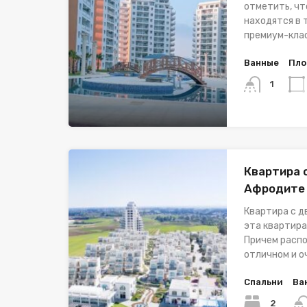
отметить, ч
находятся в 
премиум-кла
Ванные
Пло
1
Квартира 
Афродите
Квартира с д
эта квартира
Причем распо
отличном и о
Спальни
Ва
2