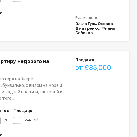
ки
Размещено
Ольга Гузь, Оксана
Дмитренко, Филипп
Бабенко
Продажа
артиру недорого на
от £85,000
артира на Кипре.
 буквально, с видом на море и
 из одной спальни, гостиной и
о того,…
нные
Площадь
м²
64
1
ки