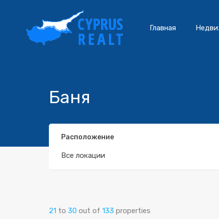
Главная
Недви
Баня
Расположение
Все локации
21
to
30
out of
133
properties