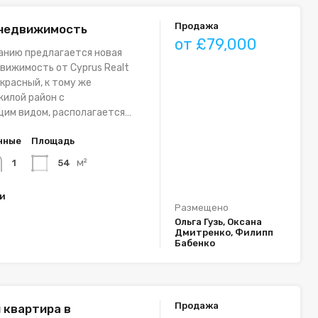
Продажа
 недвижимость
от £79,000
анию предлагается новая
вижимость от Cyprus Realt
красный, к тому же
илой район с
им видом, располагается…
нные
Площадь
м²
54
1
ки
Размещено
Ольга Гузь, Оксана
Дмитренко, Филипп
Бабенко
Продажа
 квартира в