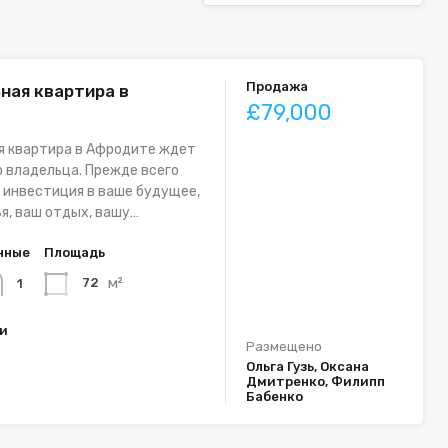
Продажа
ная квартира в
£79,000
я квартира в Афродите ждет
о владельца. Прежде всего
 инвестиция в ваше будущее,
я, ваш отдых, вашу…
нные
Площадь
м²
72
1
ки
Размещено
Ольга Гузь, Оксана
Дмитренко, Филипп
Бабенко