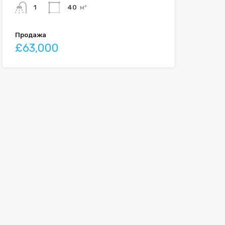
1
40
м²
Продажа
£63,000