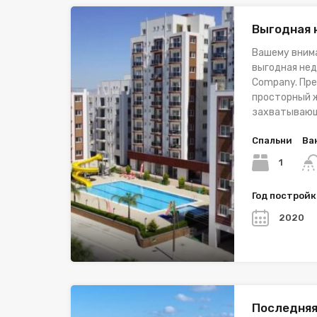
Выгодная
Вашему вним
выгодная нед
Company. Пре
просторный ж
захватывающ
Спальни
Ва
1
Год построй
2020
Последняя