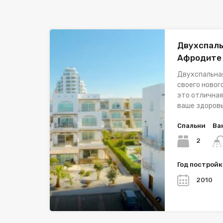
Двухспаль
Афродите
Двухспальна
своего новог
это отличная
ваше здоровь
Спальни
Ва
2
Год построй
2010