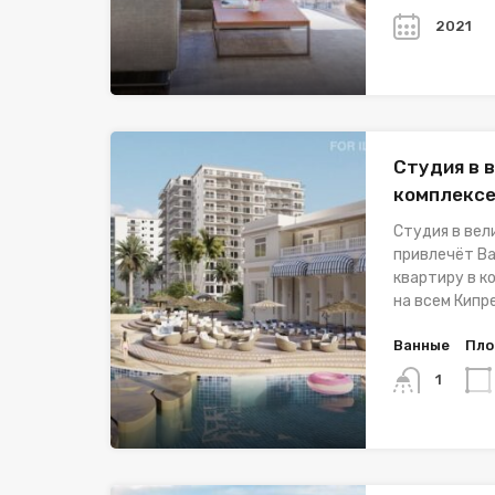
2021
Студия в 
комплекс
Студия в вел
привлечёт Ва
квартиру в к
на всем Кипр
Ванные
Пло
1