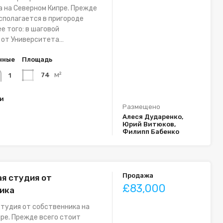
 на Северном Кипре. Прежде
асполагается в пригороде
е того: в шаговой
 от Университета…
нные
Площадь
м²
74
1
ки
Размещено
Алеся Дударенко,
Юрий Витюков,
Филипп Бабенко
Продажа
я студия от
£83,000
ика
тудия от собственника на
ре. Прежде всего стоит