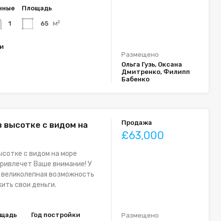
нные
Площадь
м²
65
1
ки
Размещено
Ольга Гузь, Оксана
Дмитренко, Филипп
Бабенко
Продажа
в высотке с видом на
£63,000
ысотке с видом на море
ривлечет Ваше внимание! У
я великолепная возможность
ить свои деньги.
щадь
Год постройки
Размещено