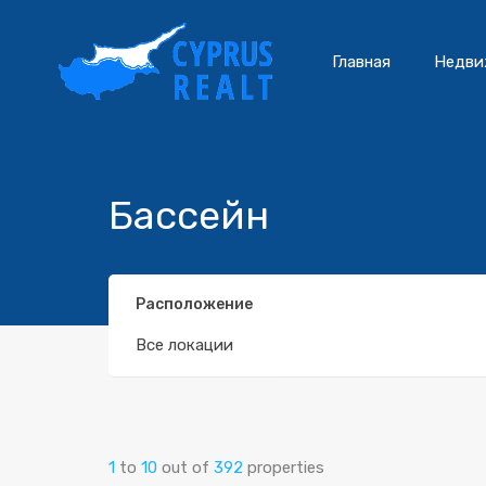
Главная
Недви
Бассейн
Расположение
Все локации
1
to
10
out of
392
properties