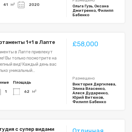
Размещено
м²
41
2020
Ольга Гузь, Оксана
Дмитренко, Филипп
Бабенко
ртаменты 1+1 в Лапте
£58,000
аменты в Лапте привлекут
е! Вы только посмотрите на
епный вид! Каждый день вас
лько уникальный…
Размещено
нные
Площадь
Виктория Дергилева,
Элина Власенко,
м²
62
1
Алеся Дударенко,
Юрий Витюков,
Филипп Бабенко
тудия с супер видами
Отличная