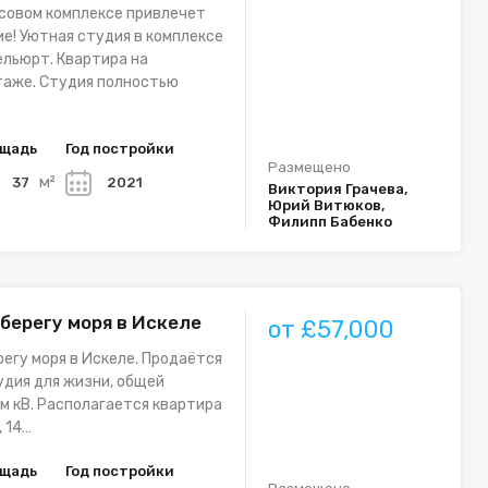
совом комплексе привлечет
е! Уютная студия в комплексе
ельюрт. Квартира на
таже. Студия полностью
щадь
Год постройки
Размещено
м²
37
2021
Виктория Грачева,
Юрий Витюков,
Филипп Бабенко
 берегу моря в Искеле
от £57,000
регу моря в Искеле. Продаётся
дия для жизни, общей
м кВ. Располагается квартира
, 14…
щадь
Год постройки