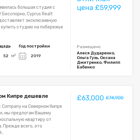
цена £59,999
явилась большая студия с
 Бесспорно, Cyprus Realt
доставляет эксклюзивную
 купить студию на побережье
щадь
Год постройки
Размещено
Алеся Дударенко,
м²
52
2019
Ольга Гузь, Оксана
Дмитренко, Филипп
Бабенко
ом Кипре дешевле
£63,000
£74,900
lt Company на Северном Кипре
к, мы предлогам Вашему
носпальную квартиру от
. Прежде всего, это
й…