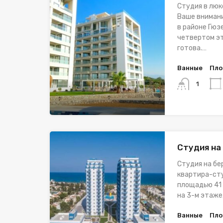
Студия в люк
Ваше внимани
в районе Гюз
четвертом э
готова.…
Ванные
Пло
1
Студия на
Студия на бе
квартира-сту
площадью 41 
на 3-м этаже
Ванные
Пло