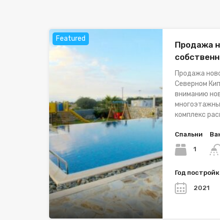
Featured
Продажа н
собственн
Продажа ново
Северном Кип
вниманию нов
многоэтажным
комплекс рас
Спальни
Ва
1
Год построй
2021