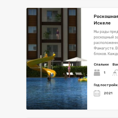
Роскошная
Искеле
Мы рады пре
роскошный з
расположенны
Фамагусте. В
блоков. Каж
Спальни
Ва
1
Год построй
2021