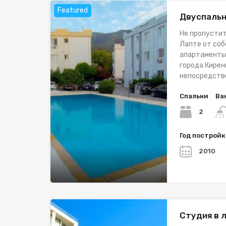
Featured
Двуспальн
Не пропустит
Лапте от соб
апартаменты
города Кирени
непосредств
Спальни
Ва
2
Год построй
2010
Студия в 