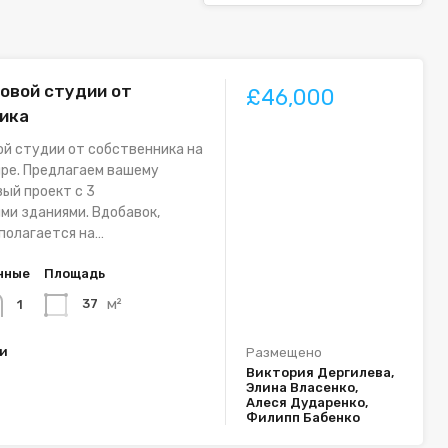
овой студии от
£46,000
ика
й студии от собственника на
ре. Предлагаем вашему
ый проект с 3
и зданиями. Вдобавок,
полагается на…
нные
Площадь
м²
37
1
ки
Размещено
Виктория Дергилева,
Элина Власенко,
Алеся Дударенко,
Филипп Бабенко