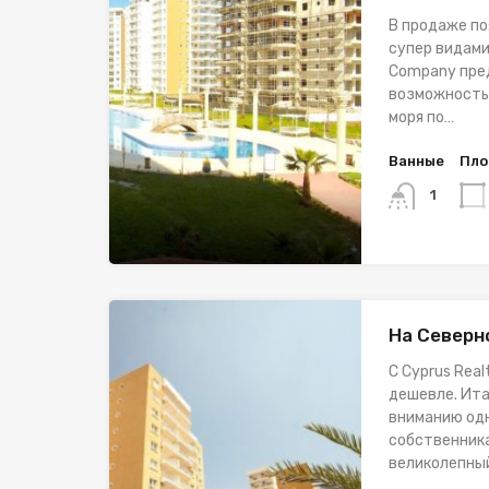
В продаже по
супер видами!
Company пре
возможность
моря по…
Ванные
Пло
1
На Северн
С Cyprus Rea
дешевле. Ита
вниманию од
собственника
великолепны