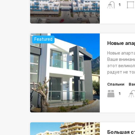
1
Featured
Новые апа
Новые апарт
Ваше внимани
этот великол
радует не то
Спальни
Ва
1
Большая с