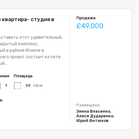
Продажа
 квартира- студия в
£49,000
дставить этот удивительный,
акрытый комплекс,
й в районе Искеле в
сего проект состоит из пяти
дый…
нные
Площадь
кв.м
39
1
ки
Размещено
Элина Власенко,
Алеся Дударенко,
Юрий Витюков