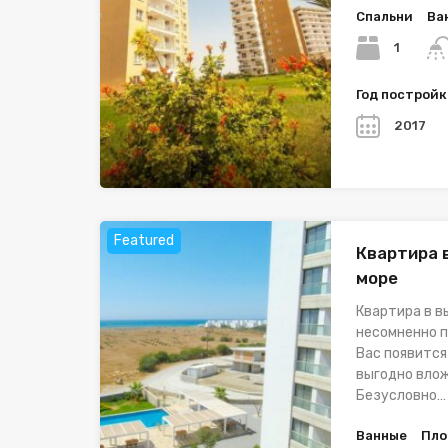
Спальни
Ва
1
Год построй
2017
Featured
Квартира 
море
Квартира в в
несомненно п
Вас появитс
выгодно влож
Безусловно…
Ванные
Пло