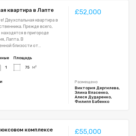
ая квартира в Лапте
£52,000
е! Двухспальная квартира в
ственника. Прежде всего,
 находятся в пригороде
я, Лапта. В
енной близости от…
нные
Площадь
м²
75
1
ки
Размещено
Виктория Дергилева,
Элина Власенко,
Алеся Дударенко,
Филипп Бабенко
люксовом комплексе
£55,000