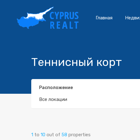
Главная
Недви
Теннисный корт
Расположение
Все локации
1
to
10
out of
58
properties