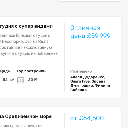
тудия с супер видами
Отличная
цена £59,999
явилась большая студия с
 Бесспорно, Cyprus Realt
доставляет эксклюзивную
 купить студию на побережье
щадь
Год постройки
Размещено
Алеся Дударенко,
м²
52
2019
Ольга Гузь, Оксана
Дмитренко, Филипп
Бабенко
на Средиземном море
от £64,500
анию представляется