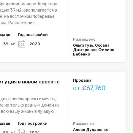
Средиземном море. Квартира-
дью 39 м2, располагается в
е, на восточном побережье
пра. Развлечения:…
щадь
Год постройки
Размещено
м²
39
2020
Ольга Гузь, Оксана
Дмитренко, Филипп
Бабенко
Продажа
студия в новом проекте
от £67,760
дия в новом проекте мечты,
ас не только родным домом но
 всю вашу жизнь в лучшую…
щадь
Год постройки
Размещено
Алеся Дударенко,
м²
59
2024