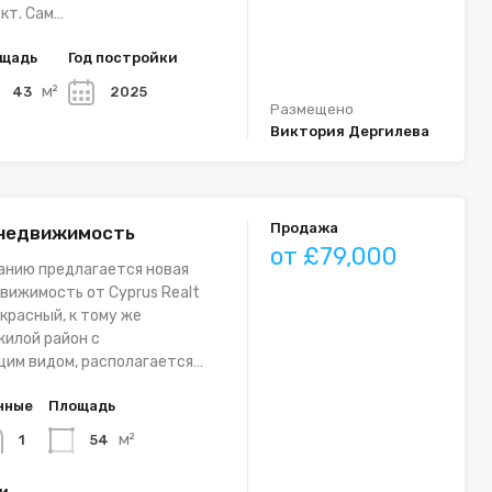
кт. Сам…
щадь
Год постройки
м²
43
2025
Размещено
Виктория Дергилева
Продажа
 недвижимость
от £79,000
анию предлагается новая
вижимость от Cyprus Realt
красный, к тому же
илой район с
им видом, располагается…
нные
Площадь
м²
54
1
ки