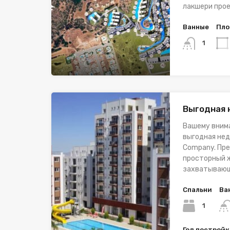
лакшери прое
Ванные
Пло
1
Выгодная
Вашему вним
выгодная нед
Company. Пре
просторный ж
захватывающ
Спальни
Ва
1
Год построй