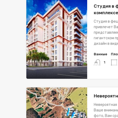
Студия в 
комплекс
Студия в фе
привлечет Ва
представляе
гигантском п
дизайн в вид
Ванные
Пло
1
Невероятн
Невероятная 
Ваше внимани
фото, Вам ср