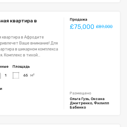
Продажа
ная квартира в
£75,000
£89,000
я квартира в Афродите
ривлечет Ваше внимание! Для
вартира в шикарном комплекса
ря. Комплекс в тихой…
нные
Площадь
м²
65
1
ки
Размещено
Ольга Гузь, Оксана
Дмитренко, Филипп
Бабенко