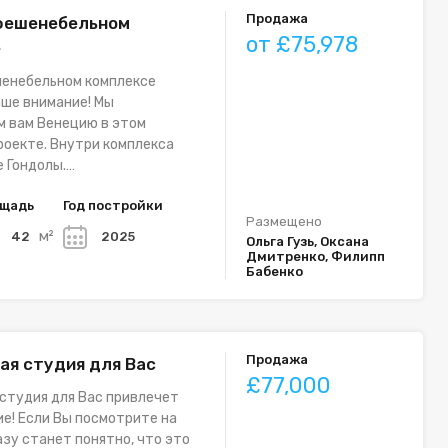
Продажа
фешенебельном
от £75,978
е
шенебельном комплексе
ше внимание! Мы
м вам Венецию в этом
роекте. Внутри комплекса
е Гондолы.…
щадь
Год постройки
Размещено
м²
42
2025
Ольга Гузь, Оксана
Дмитренко, Филипп
Бабенко
Продажа
ая студия для Вас
£77,000
студия для Вас привлечет
е! Если Вы посмотрите на
азу станет понятно, что это