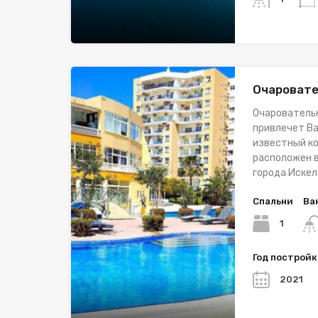
Очаровате
Очаровательн
привлечет Ва
известный ко
расположен 
города Искел
Спальни
Ва
1
Год построй
2021