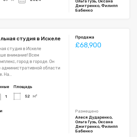
Ольга Гузь, Оксана
Дмитренко, Филипп
Бабенко
Продажа
льная студия в Искеле
£68,900
ая студия в Искеле
ше внимание! Всем
мплекс, город в городе. Он
в административной области
е. На…
нные
Площадь
м²
52
1
ки
Размещено
Алеся Дударенко,
Ольга Гузь, Оксана
Дмитренко, Филипп
Бабенко