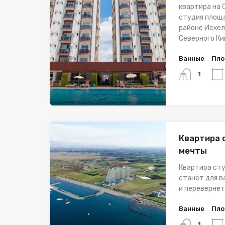
квартира на 
студия площа
районе Искел
Северного Ки
Ванные
Пло
1
Квартира 
мечты
Квартира сту
станет для в
и перевернет
Ванные
Пло
1