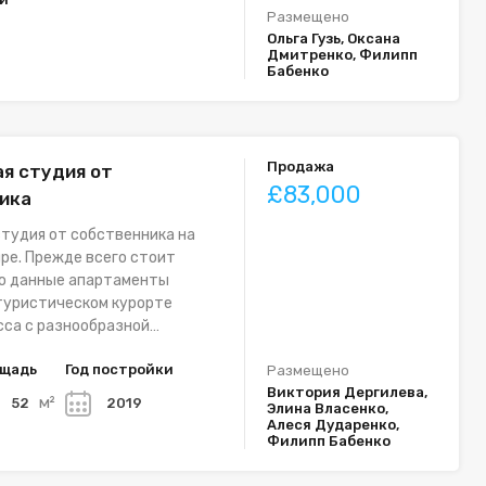
Размещено
Ольга Гузь, Оксана
Дмитренко, Филипп
Бабенко
Продажа
я студия от
£83,000
ика
тудия от собственника на
ре. Прежде всего стоит
то данные апартаменты
туристическом курорте
сса с разнообразной…
щадь
Год постройки
Размещено
Виктория Дергилева,
м²
52
2019
Элина Власенко,
Алеся Дударенко,
Филипп Бабенко