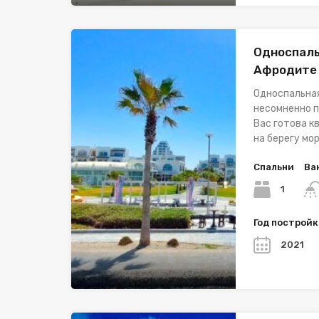
Односпаль
Афродите
Односпальна
несомненно п
Вас готова к
на берегу мо
Спальни
Ва
1
Год построй
2021