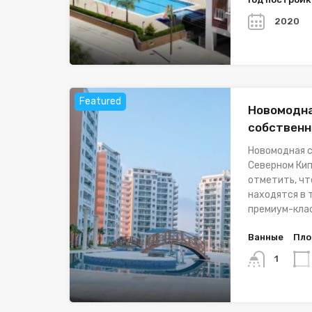
2020
Featured
Новомодна
собственн
Новомодная с
Северном Кип
отметить, ч
находятся в 
премиум-кла
Ванные
Пло
1