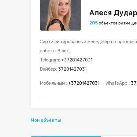
Алеся Дуда
205
объектов размеще
Сертифицированный менеджер по продажам
работы 8 лет.
Telegram:
+37281427031
Вайбер:
37281427031
Мобильный :
+37281427031
WhatsApp :
37
Мои объекты