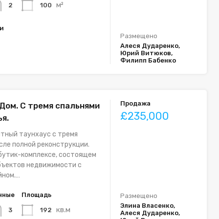
м²
100
2
ки
Размещено
Алеся Дударенко,
Юрий Витюков,
Филипп Бабенко
Продажа
 Дом. С тремя спальнями
£235,000
я.
тный таунхаус с тремя
сле полной реконструкции.
бутик-комплексе, состоящем
объектов недвижимости с
йном.…
нные
Площадь
Размещено
Элина Власенко,
кв.м
192
3
Алеся Дударенко,