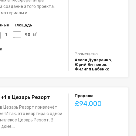
мая атмосфера Кипра
а создание этого проекта.
 материалы и…
нные
Площадь
м²
90
1
ки
Размещено
Алеся Дударенко,
Юрий Витюков,
Филипп Бабенко
Продажа
1+1 в Цезарь Резорт
£94,000
 в Цезарь Резорт привлечёт
е! Итак, это квартира с одной
омплексе Цезарь Резорт. В
 доме.…