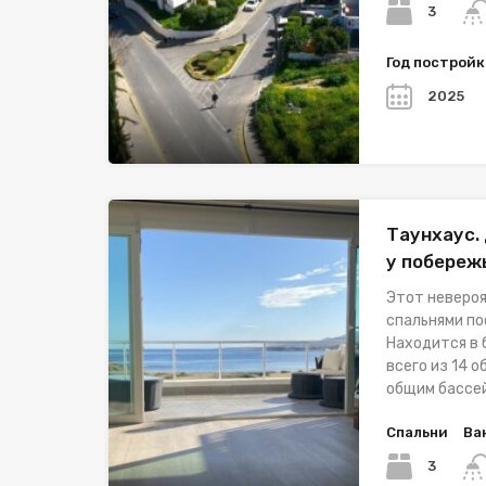
3
Год построй
2025
Таунхаус.
у побережь
Этот невероя
спальнями по
Находится в 
всего из 14 
общим бассе
Спальни
Ва
3