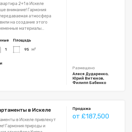
вартира 2+1 в Искеле
ше внимание! Гармония
епередаваемая атмосфера
вили на создание этого
временные материалы…
нные
Площадь
м²
95
1
ки
Размещено
Алеся Дударенко,
Юрий Витюков,
Филипп Бабенко
Продажа
артаменты в Искеле
от £187,500
аменты в Искеле привлекут
е! Гармония природы и