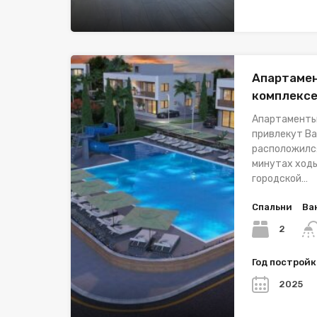
Апартамен
комплекс
Апартаменты
привлекут Ва
расположился
минутах ходь
городской…
Спальни
Ва
2
Год построй
2025