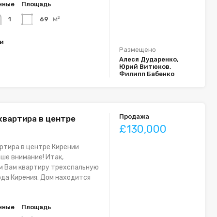
нные
Площадь
м²
69
1
ки
Размещено
Алеся Дударенко,
Юрий Витюков,
Филипп Бабенко
Продажа
квартира в центре
£130,000
ртира в центре Кирении
ше внимание! Итак,
м Вам квартиру трехспальную
ода Кирения. Дом находится
нные
Площадь