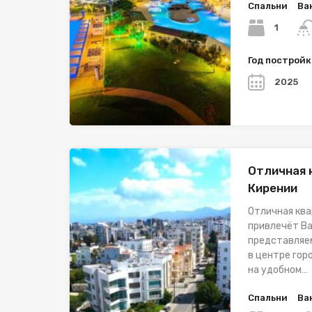
Спальни
Ва
1
Год построй
2025
Отличная 
Кирении
Отличная ква
привлечёт Ва
представляе
в центре гор
на удобном…
Спальни
Ва