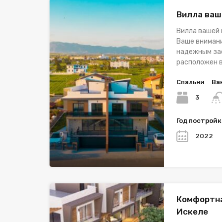
Вилла ваш
Вилла вашей 
Ваше внимани
надежным зас
расположен в
Спальни
Ва
3
Год построй
2022
Комфортна
Искеле