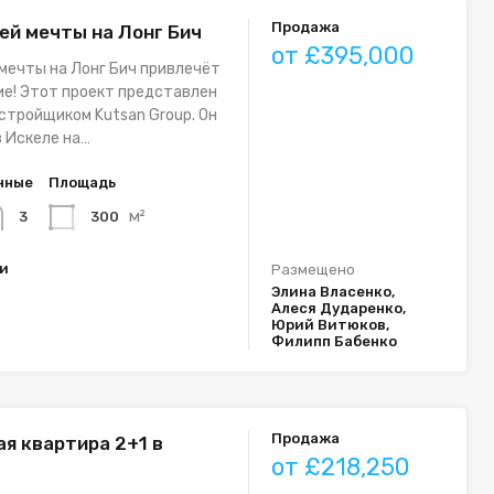
Продажа
ей мечты на Лонг Бич
от £395,000
мечты на Лонг Бич привлечёт
е! Этот проект представлен
тройщиком Kutsan Group. Он
 Искеле на…
нные
Площадь
м²
300
3
ки
Размещено
Элина Власенко,
Алеся Дударенко,
Юрий Витюков,
Филипп Бабенко
Продажа
я квартира 2+1 в
от £218,250