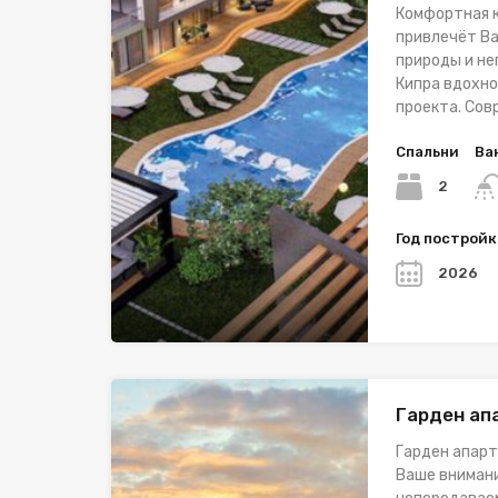
Комфортная к
привлечёт Ва
природы и н
Кипра вдохно
проекта. Со
Спальни
Ва
2
Год построй
2026
Гарден ап
Гарден апарт
Ваше внимани