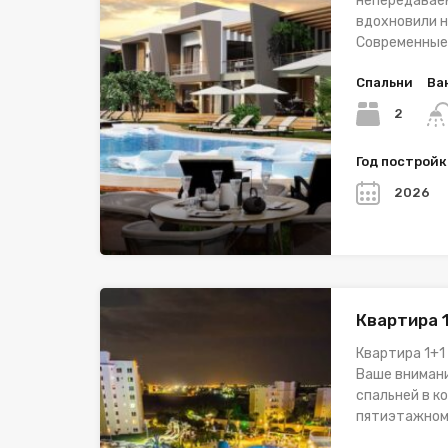
непередавае
вдохновили н
Современные
Спальни
Ва
2
Год построй
2026
Квартира 
Квартира 1+1
Ваше внимани
спальней в к
пятиэтажном