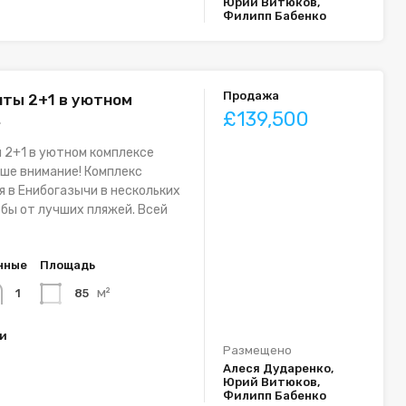
Юрий Витюков,
Филипп Бабенко
Продажа
ты 2+1 в уютном
£139,500
е
 2+1 в уютном комплексе
ше внимание! Комплекс
 в Енибогазычи в нескольких
бы от лучших пляжей. Всей
нные
Площадь
м²
85
1
ки
Размещено
Алеся Дударенко,
Юрий Витюков,
Филипп Бабенко