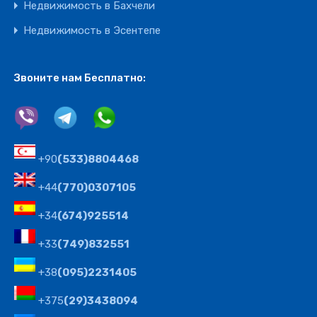
Недвижимость в Бахчели
Недвижимость в Эсентепе
Звоните нам Бесплатно:
+90
(533)8804468
+44
(770)0307105
+34
(674)925514
+33
(749)832551
+38
(095)2231405
+375
(29)3438094