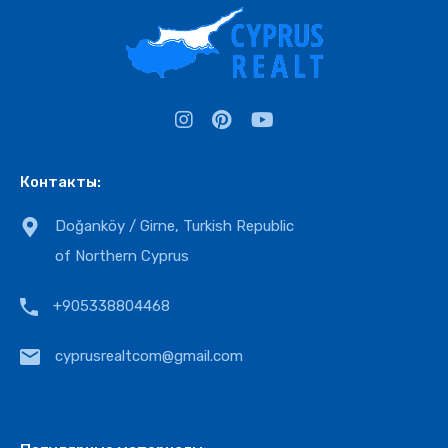
Контакты:
Doğanköy / Girne, Turkish Republic
of Northern Cyprus
+905338804468
cyprusrealtcom@gmail.com