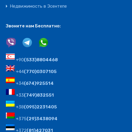
Недвижимость в Эсентепе
Звоните нам Бесплатно:
+90
(533)8804468
+44
(770)0307105
+34
(674)925514
+33
(749)832551
+38
(095)2231405
+375
(29)3438094
+372
(81)427031