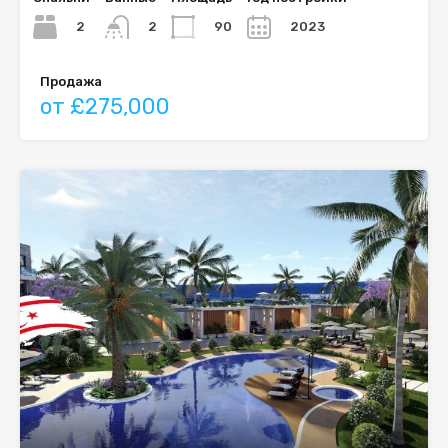
2
90
2023
2
Продажа
от £275,000