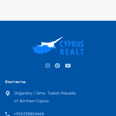
Контакты:
Doğanköy / Girne, Turkish Republic
of Northern Cyprus
+905338804468