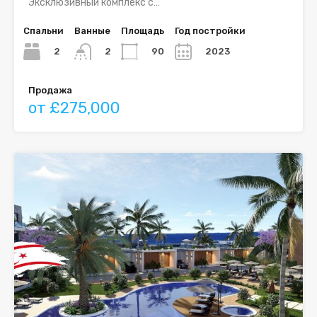
Эксклюзивный комплекс с…
Спальни
Ванные
Площадь
Год постройки
2
90
2023
2
Продажа
от £275,000