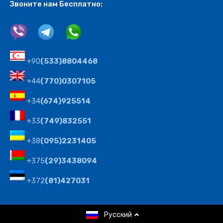
Звоните нам Бесплатно:
+90
(533)8804468
+44
(770)0307105
+34
(674)925514
+33
(749)832551
+38
(095)2231405
+375
(29)3438094
+372
(81)427031
© 2008-2024 Агентство недвижимости Северного
Русский
Кипра Cyprus Realt Company