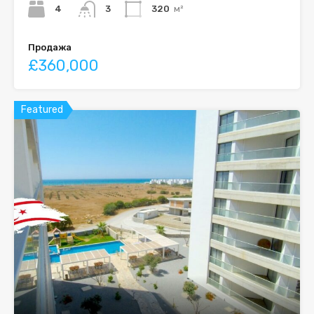
4
3
320
м²
Продажа
£360,000
Featured