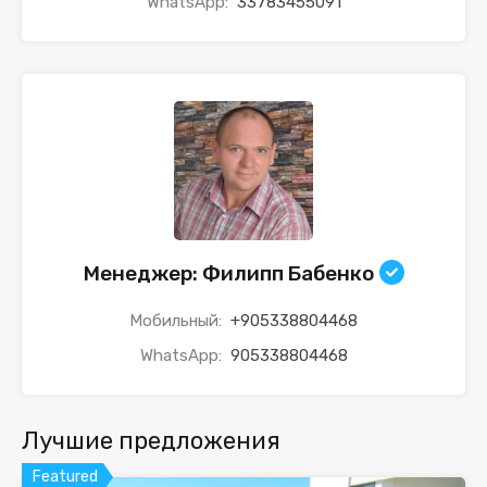
WhatsApp:
33783455091
Менеджер: Филипп Бабенко
Мобильный:
+905338804468
WhatsApp:
905338804468
Лучшие предложения
Featured