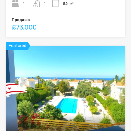
1
1
52
м²
Продажа
£73,000
Featured