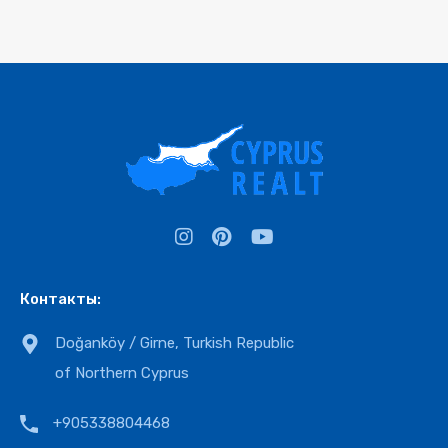
Контакты:
Doğanköy / Girne, Turkish Republic
of Northern Cyprus
+905338804468