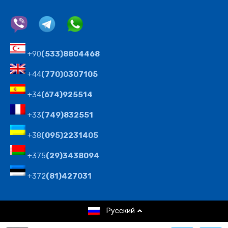
+90
(533)8804468
+44
(770)0307105
+34
(674)925514
+33
(749)832551
+38
(095)2231405
+375
(29)3438094
+372
(81)427031
© 2008-2024 Агентство недвижимости Северного
Русский
Кипра Cyprus Realt Company